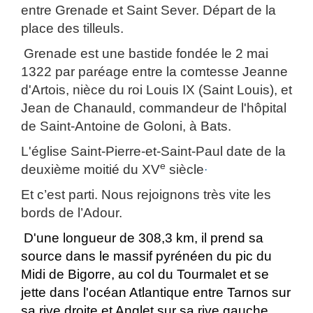
entre Grenade et Saint Sever. Départ de la
place des tilleuls.
Grenade est une bastide fondée le 2 mai
1322 par paréage entre la comtesse Jeanne
d'Artois, nièce du roi Louis IX (Saint Louis), et
Jean de Chanauld, commandeur de l'
hôpital
de Saint-Antoine de Goloni, à Bats.
L'église Saint-Pierre-et-Saint-Paul date de la
.
e
deuxième moitié du XV
siècle
Et c’est parti. Nous rejoignons très vite les
bords de l’Adour.
D'une longueur de 308,3 km, il prend sa
source dans le massif pyrénéen du
pic du
Midi de Bigorre
, au
col du Tourmalet
et se
jette dans l'
océan Atlantique
entre
Tarnos
sur
sa rive droite et
Anglet
sur sa rive gauche.